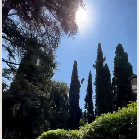
RELAX
CELEBRATE
MOVE
DISCOVER & FEEL
GALLERY
PRENOTA