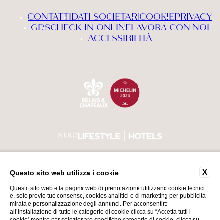
CONTATTI
DATI SOCIETARI
COOKIE
PRIVACY
GDS
CHECK-IN ONLINE
LAVORA CON NOI
ACCESSIBILITÀ
X
Questo sito web utilizza i cookie
VAT Number 00552740987
Torna su
CIN IT017179A1GTLYRADS
Questo sito web e la pagina web di prenotazione utilizzano cookie tecnici
e, solo previo tuo consenso, cookies analitici e di marketing per pubblicità
mirata e personalizzazione degli annunci. Per acconsentire
all’installazione di tutte le categorie di cookie clicca su “Accetta tutti i
cookie” mentre per selezionare specifiche categorie di cookie, clicca su