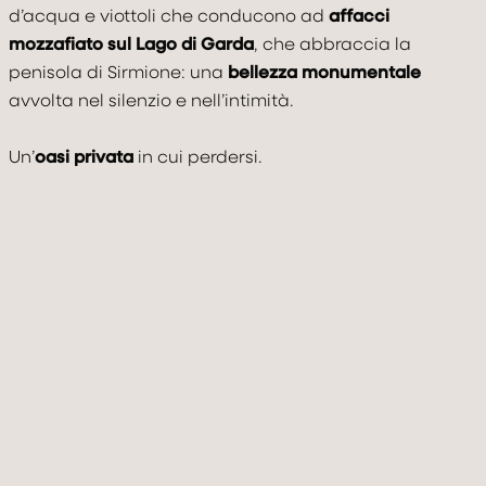
Adulti
Bambini under 12
Camere
d’acqua e viottoli che conducono ad
affacci
mozzafiato sul Lago di Garda
, che abbraccia la
2
0
1
penisola di Sirmione: una
bellezza monumentale
avvolta nel silenzio e nell’intimità.
Un’
oasi privata
in cui perdersi.
PRENOTA ORA
Modifica / cancella prenotazione