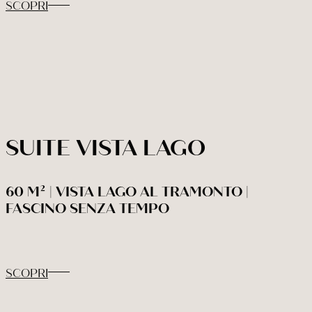
SCOPRI
SUITE VISTA LAGO
Check In
Check Out
60 M² | VISTA LAGO AL TRAMONTO |
07
Ago
2026
08
Ago
2026
FASCINO SENZA TEMPO
Adulti
Bambini under 12
Camere
SCOPRI
2
0
1