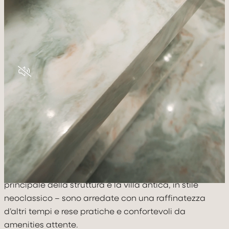
CELEBRATE
MOVE
DISCOVER & FEEL
GALLERY
PRENOTA
Un’eleganza piena di fascino e stile che incontra la
calorosità degli spazi, le
atmosfere d’epoca
che si
combinano con il
comfort più moderno
: le camere e
suite del Villa Cortine Palace – distribuite tra il corpo
principale della struttura e la villa antica, in stile
neoclassico – sono arredate con una raffinatezza
d’altri tempi e rese pratiche e confortevoli da
amenities attente.