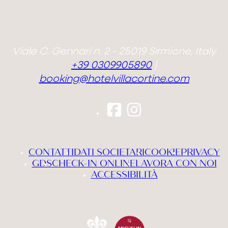
Viale C. Gennari n. 2 - 25019 Sirmione, Italy
+39 0309905890
|
booking@hotelvillacortine.com
CONTATTI
DATI SOCIETARI
COOKIE
PRIVACY
GDS
CHECK-IN ONLINE
LAVORA CON NOI
ACCESSIBILITÀ