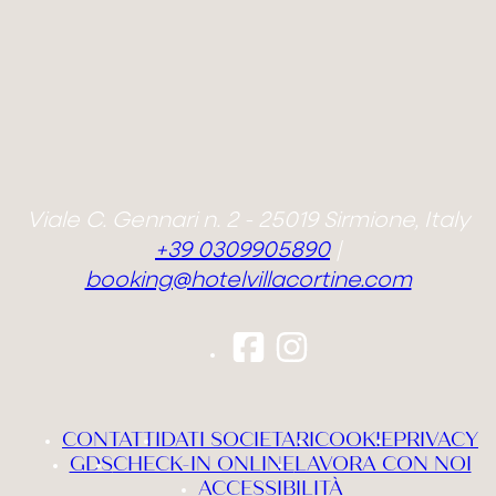
2
0
1
PRENOTA ORA
Viale C. Gennari n. 2 - 25019 Sirmione, Italy
Modifica / cancella prenotazione
+39 0309905890
|
booking@hotelvillacortine.com
CONTATTI
DATI SOCIETARI
COOKIE
PRIVACY
GDS
CHECK-IN ONLINE
LAVORA CON NOI
ACCESSIBILITÀ