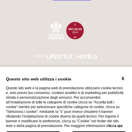
X
Questo sito web utilizza i cookie
VAT Number 00552740987
Torna su
CIN IT017179A1GTLYRADS
Questo sito web e la pagina web di prenotazione utilizzano cookie tecnici
e, solo previo tuo consenso, cookies analitici e di marketing per pubblicità
mirata e personalizzazione degli annunci. Per acconsentire
all’installazione di tutte le categorie di cookie clicca su “Accetta tutti i
cookie” mentre per selezionare specifiche categorie di cookie, clicca su
"Seleziona i cookie"; mediante la “x” puoi invece chiudere il banner
rifiutando l’installazione di cookie diversi da quelli tecnici. Per riaprire il
Website by Blastness
banner e modificare le preferenze, clicca su “Cookie” nel footer del sito
web e della pagina di prenotazione. Per maggiori informazioni
clicca qui
.