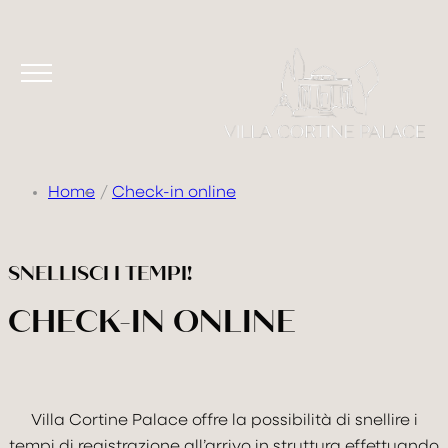
Home
Check-in online
SNELLISCI I TEMPI!
CHECK-IN ONLINE
VILLA
CAMERE & SUITE
Villa Cortine Palace offre la possibilità di snellire i
TASTE & DRINK
tempi di registrazione all’arrivo in struttura effettuando