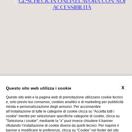
GDS
CHECK-IN ONLINE
LAVORA CON NOI
ACCESSIBILITÀ
X
Questo sito web utilizza i cookie
VAT Number 00552740987
Torna su
CIN IT017179A1GTLYRADS
Questo sito web e la pagina web di prenotazione utilizzano cookie tecnici
e, solo previo tuo consenso, cookies analitici e di marketing per pubblicità
mirata e personalizzazione degli annunci. Per acconsentire
all’installazione di tutte le categorie di cookie clicca su “Accetta tutti i
cookie” mentre per selezionare specifiche categorie di cookie, clicca su
"Seleziona i cookie"; mediante la “x” puoi invece chiudere il banner
rifiutando l’installazione di cookie diversi da quelli tecnici. Per riaprire il
Website by Blastness
banner e modificare le preferenze, clicca su “Cookie” nel footer del sito