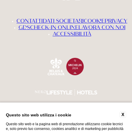
PRENOTA ORA
Modifica / cancella prenotazione
CONTATTI
DATI SOCIETARI
COOKIE
PRIVACY
GDS
CHECK-IN ONLINE
LAVORA CON NOI
ACCESSIBILITÀ
X
Questo sito web utilizza i cookie
VAT Number 00552740987
Torna su
CIN IT017179A1GTLYRADS
Questo sito web e la pagina web di prenotazione utilizzano cookie tecnici
e, solo previo tuo consenso, cookies analitici e di marketing per pubblicità