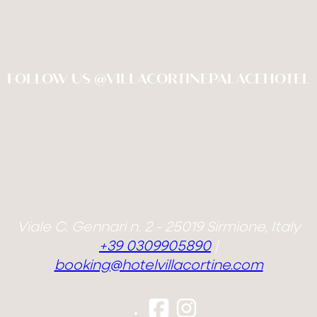
RELAX
CELEBRATE
MOVE
FOLLOW US @VILLACORTINEPALACEHOTEL
Check In
Check Out
DISCOVER & FEEL
07
Ago
2026
08
Ago
2026
GALLERY
PRENOTA
Adulti
Bambini under 12
Camere
2
0
1
Viale C. Gennari n. 2 - 25019 Sirmione, Italy
+39 0309905890
|
booking@hotelvillacortine.com