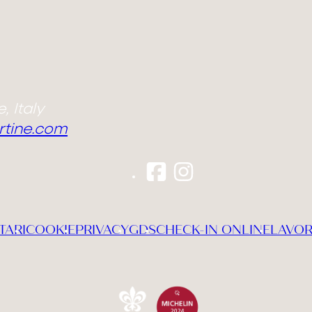
, Italy
rtine.com
TARI
COOKIE
PRIVACY
GDS
CHECK-IN ONLINE
LAVOR