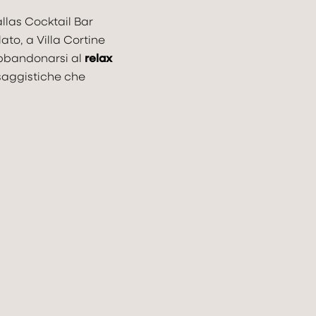
llas Cocktail Bar
ato, a Villa Cortine
abbandonarsi al
relax
VILLA
esaggistiche che
CAMERE & SU
TASTE & DRI
RELAX
CELEBRATE