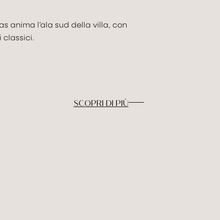
MOVE
s anima l’ala sud della villa, con
 classici.
DISCOVER & F
Check I
GALLERY
09
Ago
2
SCOPRI DI PIÙ
PRENOTA
Adulti
Bamb
2