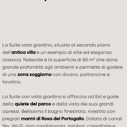
La Suite vista giardino, situata al secondo piano
VILLA
dell’
antica villa
è un esempio di stile ed eleganza
classica. Notevole è la superficie di 60 m² che dona
CAMERE & SUITE
grande profondità agli ambienti e permette di godere
TASTE & DRINK
di una
zona soggiorno
con divano, poltroncine e
tavolino.
RELAX
La Suite con vista giardino si affaccia ad Est e gode
CELEBRATE
della
quiete del parco
e della vista dei suoi grandi
cipressi. Bellissimo il bagno finestrato, rivestito con
MOVE
pregiati
marmi di Rosa del Portogallo
. Dotata di canali
Sky, Wi-Fi, aria condizionata, minibar, cassaforte e