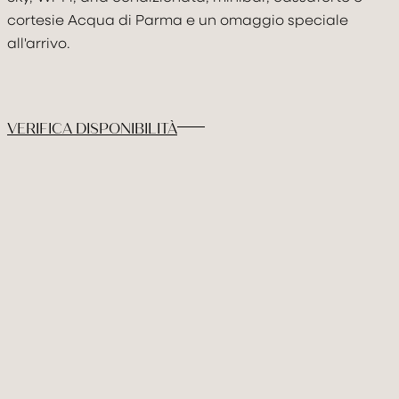
DISCOVER & FEE
cortesie Acqua di Parma e un omaggio speciale
all'arrivo.
GALLERY
PRENOTA
VERIFICA DISPONIBILITÀ