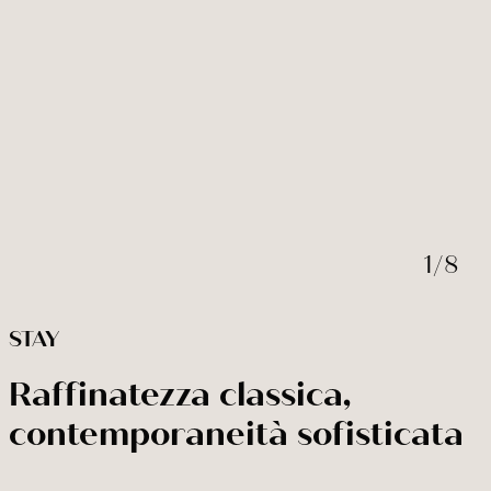
PRENOTA ORA
Modifica / cancella prenotazione
1
/
8
STAY
Raffinatezza classica,
contemporaneità sofisticata