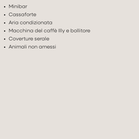
Minibar
Cassaforte
Aria condizionata
Macchina del caffè Illy e bollitore
Coverture serale
Check In
Check Out
Animali non amessi
09
Ago
2026
10
Ago
2026
Adulti
Bambini under 12
Camere
2
0
1