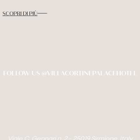
SCOPRI DI PIÙ
FOLLOW US @VILLACORTINEPALACEHOTEL
Viale C. Gennari n. 2 - 25019 Sirmione, Italy