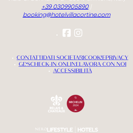
+39 0309905890
|
booking@hotelvillacortine.com
CONTATTI
DATI SOCIETARI
COOKIE
PRIVACY
GDS
CHECK-IN ONLINE
LAVORA CON NOI
ACCESSIBILITÀ